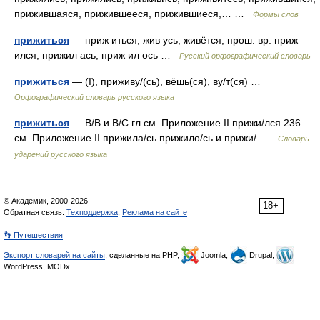
прижившаяся, прижившееся, прижившиеся,… …
Формы слов
прижиться
— приж иться, жив усь, живётся; прош. вр. приж
ился, прижил ась, приж ил ось …
Русский орфографический словарь
прижиться
— (I), приживу/(сь), вёшь(ся), ву/т(ся) …
Орфографический словарь русского языка
прижиться
— B/B и B/C гл см. Приложение II прижи/лся 236
см. Приложение II прижила/сь прижило/сь и прижи/ …
Словарь
ударений русского языка
© Академик, 2000-2026
18+
Обратная связь:
Техподдержка
,
Реклама на сайте
👣 Путешествия
Экспорт словарей на сайты
, сделанные на PHP,
Joomla,
Drupal,
WordPress, MODx.