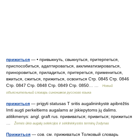
прижиться
— • привыкнуть, свыкнуться, притерпеться,
приспособиться, адаптироваться, акклиматизироваться,
приноровиться, приладиться, притереться, примениться,
вжиться, сжиться, прижиться, освоиться Стр. 0845 Стр. 0846
Стр. 0847 Стр. 0848 Стр. 0849 Стр. 0850… …
Новый
объяснительный словарь синонимов русского языка
прижиться
— prigyti statusas T sritis augalininkystė apibrėžtis
Imti augti perkeltiems augalams ar įskiepytoms jų dalims.
atitikmenys: angl. graft rus. прививаться; привиться; прижиться
…
Žemės ūkio augalų selekcijos ir sėklininkystės terminų žodynas
Прижиться
— сов. см. приживаться Толковый словарь