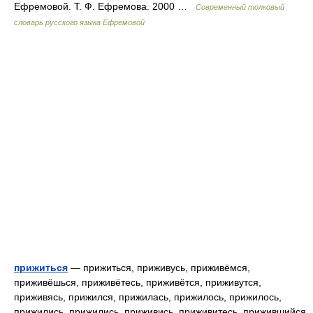
Ефремовой. Т. Ф. Ефремова. 2000 …
Современный толковый
словарь русского языка Ефремовой
прижиться
— прижиться, приживусь, приживёмся,
приживёшься, приживётесь, приживётся, приживутся,
приживясь, прижился, прижилась, прижилось, прижилось,
прижились, прижились, приживись, приживитесь, прижившийся,