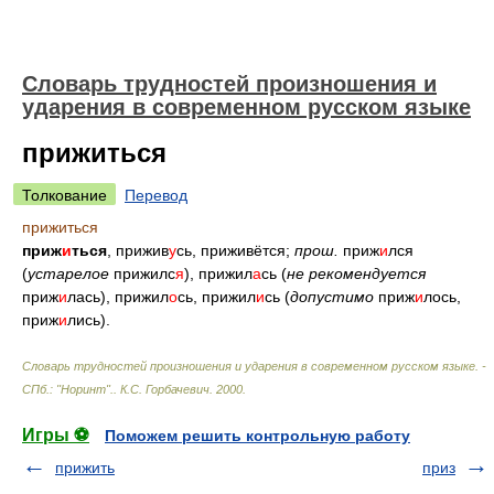
Словарь трудностей произношения и
ударения в современном русском языке
прижиться
Толкование
Перевод
прижиться
приж
и
ться
, прижив
у
сь, приживётся;
прош.
приж
и
лся
(
устарелое
прижилс
я
), прижил
а
сь (
не рекомендуется
приж
и
лась), прижил
о
сь, прижил
и
сь (
допустимо
приж
и
лось,
приж
и
лись).
Словарь трудностей произношения и ударения в современном русском языке. -
СПб.: "Норинт".
.
К.С. Горбачевич
.
2000
.
Игры ⚽
Поможем решить контрольную работу
прижить
приз